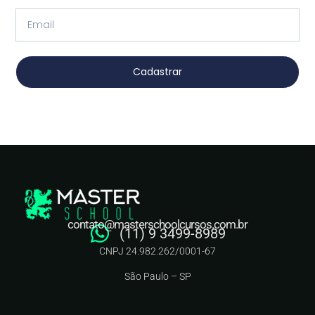
Cadastrar
contato@masterschoolcursos.com.br
(11) 9 3499-8989
CNPJ 24.982.262/0001-67
São Paulo – SP