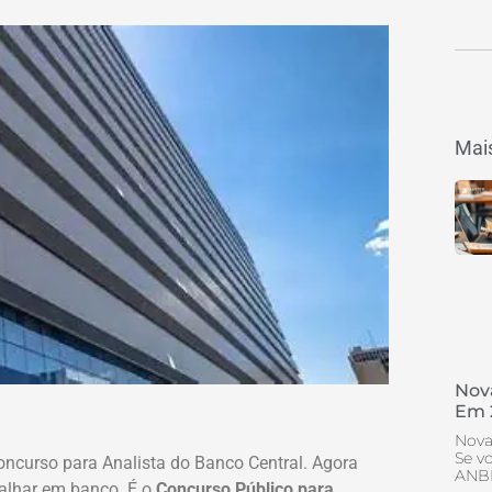
Mais
Nov
Em 
Nova
Se v
ncurso para Analista do Banco Central. Agora
ANBI
alhar em banco. É o
Concurso Público para