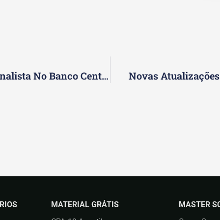
Divulgado O Concurso Público Para Analista No Banco Central Do Brasil
Novas Atualizaçõe
RIOS
MATERIAL GRÁTIS
MASTER S