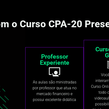
com o Curso CPA-20 Prese
Curs
G
Professor
Experiente
Você
inteiram
As aulas são ministradas
Curso Onl
por professor que atua no
todo 
mercado financeiro e
videoaul
possui excelente didática
possibil