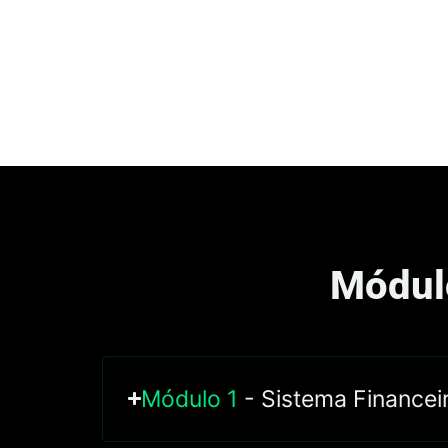
Módul
Módulo 1
- Sistema Financei