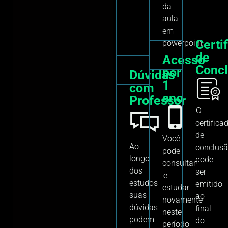
da
aula
em
Certi
powerpoint
de
Acesso
Conc
por
Dúvidas
1
com
ano
Professor
O
certifica
de
Você
Ao
conclus
pode
longo
pode
consultar
dos
ser
e
estudos
emitido
estudar
suas
ao
novamente
dúvidas
final
neste
podem
do
período