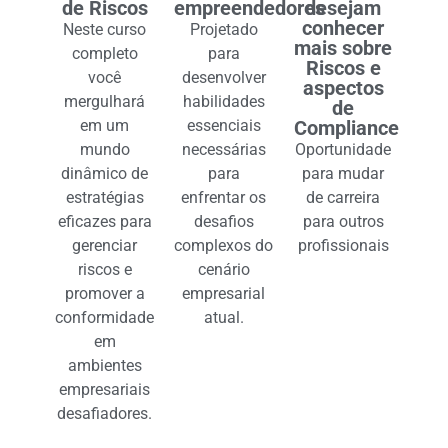
de Riscos
empreendedores
desejam
conhecer
Neste curso
Projetado
mais sobre
completo
para
Riscos e
você
desenvolver
aspectos
mergulhará
habilidades
de
em um
essenciais
Compliance
mundo
necessárias
Oportunidade
dinâmico de
para
para mudar
estratégias
enfrentar os
de carreira
eficazes para
desafios
para outros
gerenciar
complexos do
profissionais
riscos e
cenário
promover a
empresarial
conformidade
atual.
em
ambientes
empresariais
desafiadores.