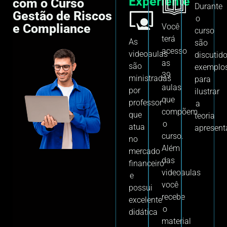
Experiente
com o Curso
Durante
Gestão de Riscos
o
e Compliance
Você
curso
terá
As
são
acesso
videoaulas
discutid
as
são
exemplo
39
ministradas
para
aulas
por
ilustrar
que
professor
a
compõem
que
teoria
o
atua
apresent
curso.
no
Além
mercado
das
financeiro
videoaulas
e
você
possui
recebe
excelente
o
didática
material