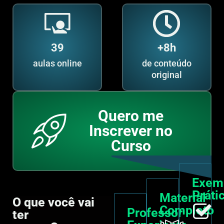
39
+8h
aulas online
de conteúdo
original
Quero me
Inscrever no
Curso
Exem
Práti
Material
O que você vai
Completo
Professor
ter