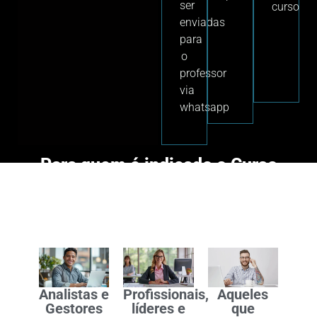
ser
curso
enviadas
para
o
professor
via
whatsapp
Para quem é indicado o Curso
Gestão de Riscos e
Compliance
Analistas e
Profissionais,
Aqueles
Gestores
líderes e
que