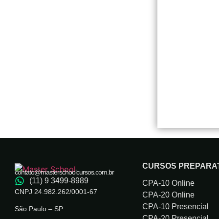
CURSOS PREPARA
contato@masterschoolcursos.com.br
(11) 9 3499-8989
CPA-10 Online
CNPJ 24.982.262/0001-67
CPA-20 Online
CPA-10 Presencial
São Paulo – SP
CPA-20 Presencial