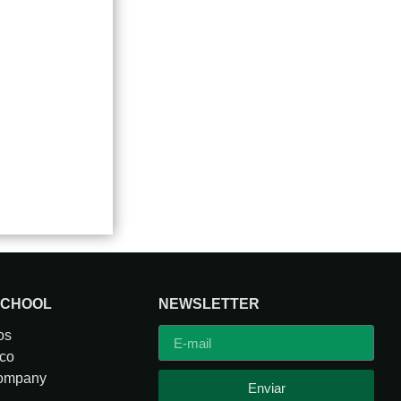
SCHOOL
NEWSLETTER
os
co
Company
Enviar