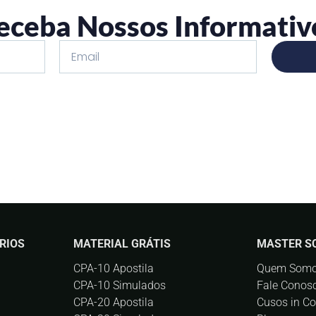
eceba Nossos Informativ
RIOS
MATERIAL GRÁTIS
MASTER S
CPA-10 Apostila
Quem Som
CPA-10 Simulados
Fale Conos
CPA-20 Apostila
Cusos in C