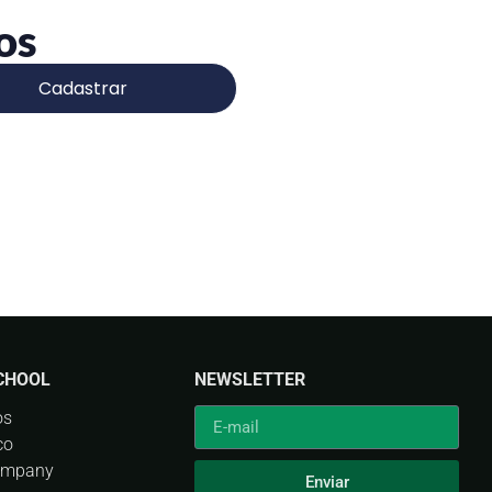
os
Cadastrar
CHOOL
NEWSLETTER
os
co
ompany
Enviar