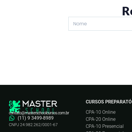
R
CURSOS PREPARATÓ
CPA-10 Online
contato@masterschoolcursos.com.br
(11) 9 3499-8989
CPA-20 Online
CNPJ 24.982.262/0001-67
CPA-10 Presencial