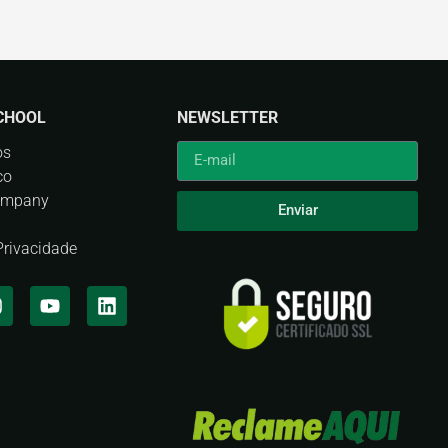
CHOOL
NEWSLETTER
os
co
ompany
Enviar
 Privacidade