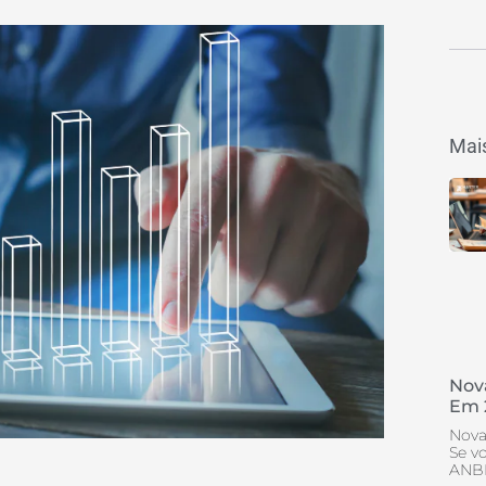
Mais
Nov
Em 
Nova
Se v
ANBI