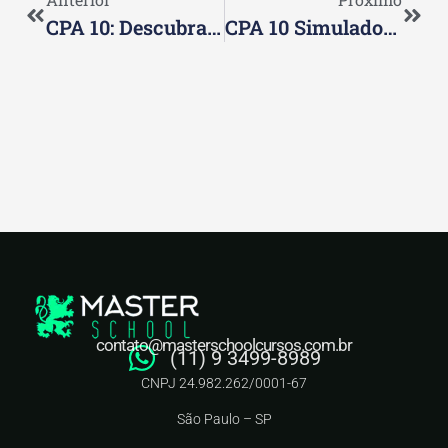
CPA 10: Descubra O Valor Para Tirar A Certificação CPA 10
CPA 10 Simulados: Como O Simulado Pode Te Ajudar Na Prova Da Certificação CPA 10
contato@masterschoolcursos.com.br
(11) 9 3499-8989
CNPJ 24.982.262/0001-67
São Paulo – SP