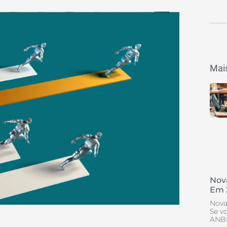
Mais
Nov
Em 
Nova
Se v
ANBI