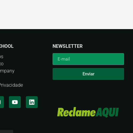
CHOOL
NEWSLETTER
os
co
ompany
Enviar
 Privacidade