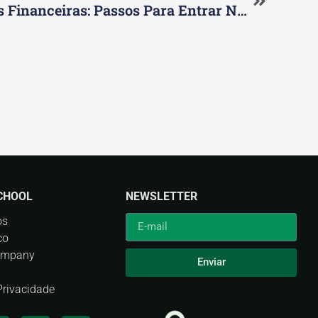
Autorização Instituições Financeiras: Passos Para Entrar No Mercado
CHOOL
NEWSLETTER
os
co
ompany
Enviar
 Privacidade