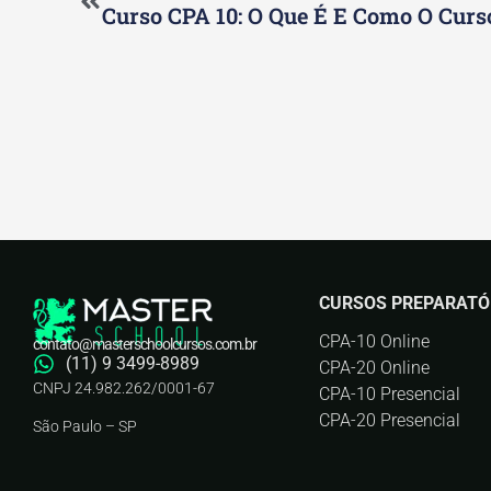
CURSOS PREPARATÓ
CPA-10 Online
contato@masterschoolcursos.com.br
(11) 9 3499-8989
CPA-20 Online
CNPJ 24.982.262/0001-67
CPA-10 Presencial
CPA-20 Presencial
São Paulo – SP