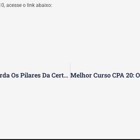
0, acesse o link abaixo:
Módulos CPA 20: O Que É E Como Aborda Os Pilares Da Certificação