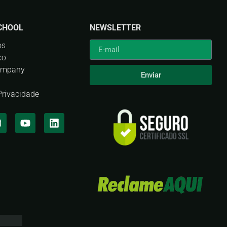
CHOOL
NEWSLETTER
os
co
ompany
Enviar
 Privacidade