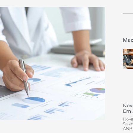
Mais
Nov
Em 
Nova
Se v
ANBI