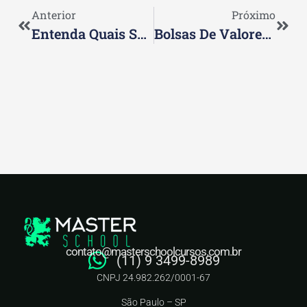
Anterior
Próximo
Entenda Quais São Os Assuntos Mais Pedidos Nas Provas Para Certificação CPA 10
Bolsas De Valores: Entendendo Seu Funcionamento E Impacto
contato@masterschoolcursos.com.br
(11) 9 3499-8989
CNPJ 24.982.262/0001-67
São Paulo – SP