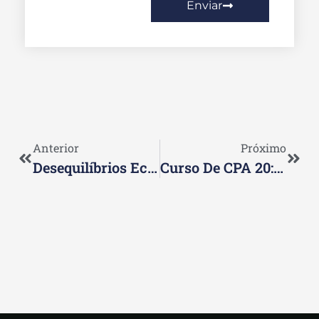
Enviar
Anterior
Próximo
Desequilíbrios Econômicos: Entenda O Impacto E Medidas De Correção
Curso De CPA 20: O Que É E Como Complementa Sua Expertise Financeira